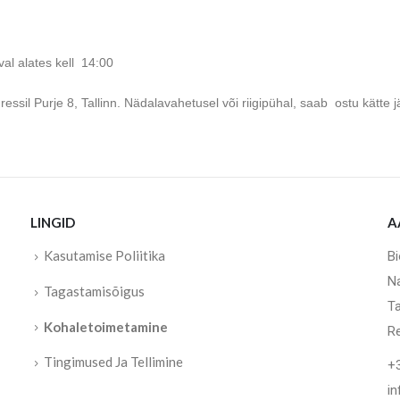
val alates kell 14:00
essil Purje 8, Tallinn. Nädalavahetusel või riigipühal, saab ostu kätte
LINGID
A
Kasutamise Poliitika
B
N
Tagastamisõigus
Ta
Kohaletoimetamine
R
Tingimused Ja Tellimine
+
i