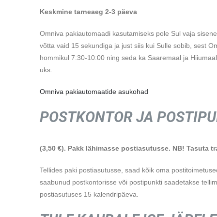
Keskmine tarneaeg 2-3 päeva
Omniva pakiautomaadi kasutamiseks pole Sul vaja siseneda 
võtta vaid 15 sekundiga ja just siis kui Sulle sobib, ses
hommikul 7:30-10:00 ning seda ka Saaremaal ja Hiiumaal.
uks.
Omniva pakiautomaatide asukohad
POSTKONTOR JA POSTIP
(3,50 €). Pakk lähimasse postiasutusse. NB! Tasuta tr
Tellides paki postiasutusse, saad kõik oma postitoimetus
saabunud postkontorisse või postipunkti saadetakse tellimu
postiasutuses 15 kalendripäeva.