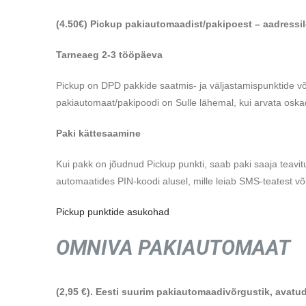
(4.50€) Pickup pakiautomaadist/pakipoest – aadressi
Tarneaeg 2-3 tööpäeva
Pickup on DPD pakkide saatmis- ja väljastamispunktide võ
pakiautomaat/pakipoodi on Sulle lähemal, kui arvata oska
Paki kättesaamine
Kui pakk on jõudnud Pickup punkti, saab paki saaja teavitu
automaatides PIN-koodi alusel, mille leiab SMS-teatest võ
Pickup punktide asukohad
OMNIVA PAKIAUTOMAAT
(2,95 €). Eesti suurim pakiautomaadivõrgustik, avatud