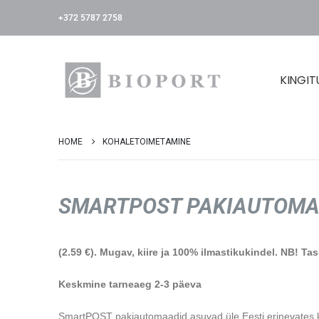
+372 5787 2758
KINGIT
HOME
KOHALETOIMETAMINE
SMARTPOST PAKIAUTOM
(2.59 €). Mugav, kiire ja 100% ilmastikukindel. NB! Ta
Keskmine tarneaeg 2-3 päeva
SmartPOST pakiautomaadid asuvad üle Eesti erinevates k