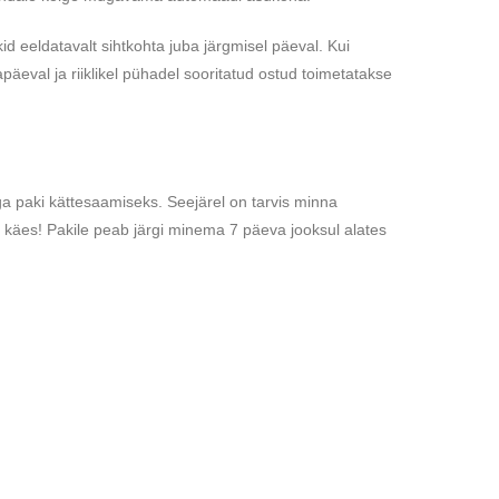
id eeldatavalt sihtkohta juba järgmisel päeval. Kui
päeval ja riiklikel pühadel sooritatud ostud toimetatakse
a paki kättesaamiseks. Seejärel on tarvis minna
 käes! Pakile peab järgi minema 7 päeva jooksul alates