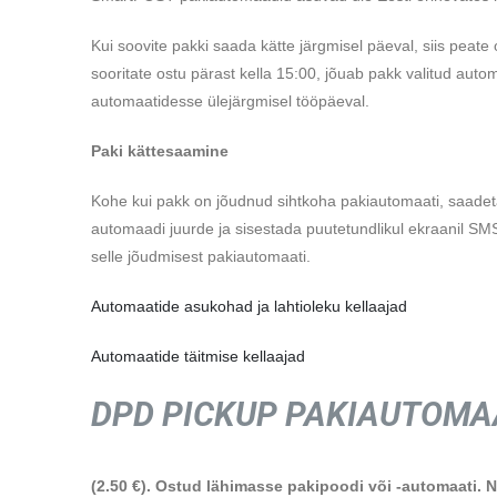
Kui soovite pakki saada kätte järgmisel päeval, siis peate
sooritate ostu pärast kella 15:00, jõuab pakk valitud auto
automaatidesse ülejärgmisel tööpäeval.
Paki kättesaamine
Kohe kui pakk on jõudnud sihtkoha pakiautomaati, saadeta
automaadi juurde ja sisestada puutetundlikul ekraanil SM
selle jõudmisest pakiautomaati.
Automaatide asukohad ja lahtioleku kellaajad
Automaatide täitmise kellaajad
DPD PICKUP PAKIAUTOMA
(2.50 €). Ostud lähimasse pakipoodi või -automaati. N