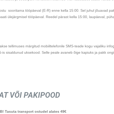
 ostu sooritama tööpäeval (E-R) enne kella 15:00. Sel juhul jõuavad pak
maati ülejärgmisel tööpäeval. Reedel pärast kella 15:00, laupäeval, püha
kse tellimuses märgitud mobiiltelefonile SMS-teade kogu vajaliku infog
S-is sisaldunud uksekood. Selle peale avaneb õige kapiuks ja pakk ongi
AT VÕI PAKIPOOD
B! Tasuta transport ostudel alates 49€