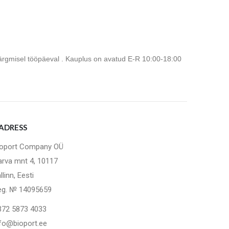
 järgmisel tööpäeval . Kauplus on avatud E-R 10:00-18:00
ADRESS
ioport Company OÜ
arva mnt 4, 10117
llinn, Eesti
eg. № 14095659
372 5873 4033
nfo@bioport.ee