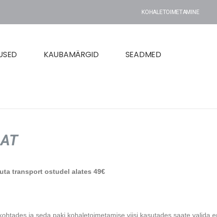
KOHALETOIMETAMINE
USED
KAUBAMÄRGID
SEADMED
AAT
suta transport ostudel alates 49€
ohtades ja seda paki kohaletoimetamise viisi kasutades saate valid