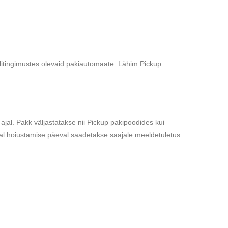
älitingimustes olevaid pakiautomaate. Lähim Pickup
ajal. Pakk väljastatakse nii Pickup pakipoodides kui
dal hoiustamise päeval saadetakse saajale meeldetuletus.