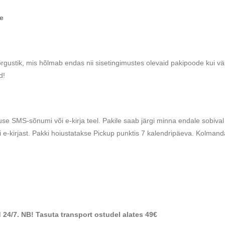
le
rgustik, mis hõlmab endas nii sisetingimustes olevaid pakipoode kui v
d!
se SMS-sõnumi või e-kirja teel. Pakile saab järgi minna endale sobival 
i e-kirjast. Pakki hoiustatakse Pickup punktis 7 kalendripäeva. Kolman
 24/7. NB! Tasuta transport ostudel alates 49€