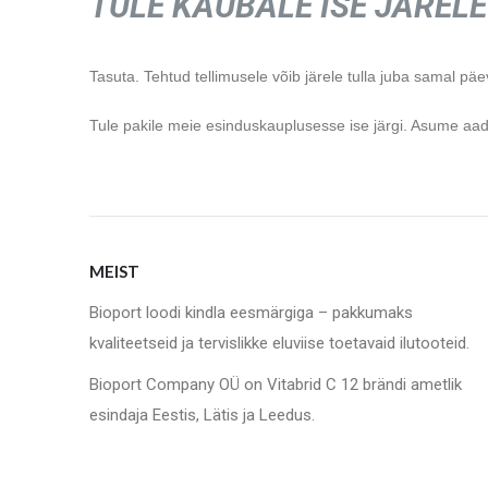
TULE KAUBALE ISE JÄRELE
Tasuta. Tehtud tellimusele võib järele tulla juba samal päe
Tule pakile meie esinduskauplusesse ise järgi. Asume aadr
MEIST
Bioport loodi kindla eesmärgiga – pakkumaks
kvaliteetseid ja tervislikke eluviise toetavaid ilutooteid.
Bioport Company OÜ on Vitabrid C 12 brändi ametlik
esindaja Eestis, Lätis ja Leedus.