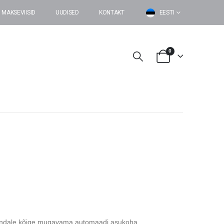
MAKSEVIISID
UUDISED
KONTAKT
EESTI
0
a endale kõige mugavama automaadi asukoha.