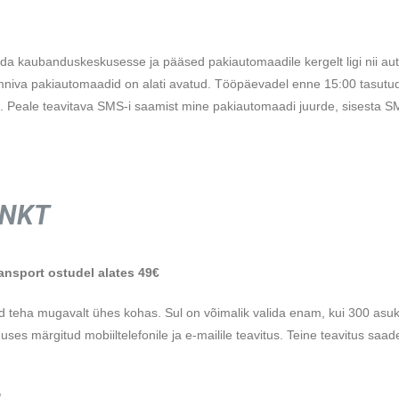
kaubanduskeskusesse ja pääsed pakiautomaadile kergelt ligi nii auto ku
t Omniva pakiautomaadid on alati avatud. Tööpäevadel enne 15:00 tasutu
 Peale teavitava SMS-i saamist mine pakiautomaadi juurde, sisesta SM
UNKT
ansport ostudel alates 49€
ed teha mugavalt ühes kohas. Sul on võimalik valida enam, kui 300 asuk
ses märgitud mobiiltelefonile ja e-mailile teavitus. Teine teavitus saa