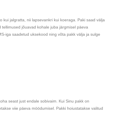
i jalgratta, nii lapsevankri kui koeraga. Paki saad välja
d tellimused jõuavad kohale juba järgmisel päeva
S-iga saadetud uksekood ning võta pakk välja ja sulge
oha seast just endale sobivaim. Kui Sinu pakk on
detakse viie päeva möödumisel. Pakki hoiustatakse valitud