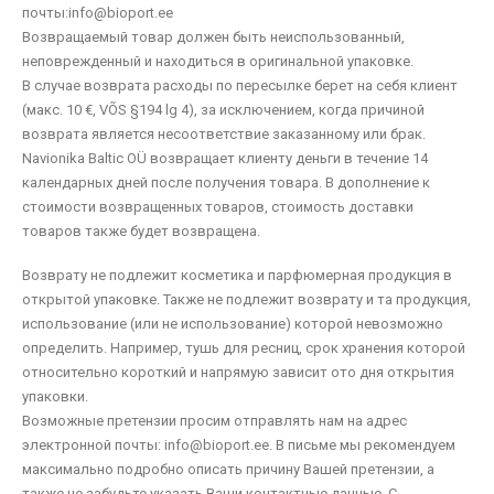
почты:info@bioport.ee
Возвращаемый товар должен быть неиспользованный,
неповрежденный и находиться в оригинальной упаковке.
В случае возврата расходы по пересылке берет на себя клиент
(макс. 10 €, VÕS §194 lg 4), за исключением, когда причиной
возврата является несоответствие заказанному или брак.
Navionika Baltic OÜ возвращает клиенту деньги в течение 14
календарных дней после получения товара. В дополнение к
стоимости возвращенных товаров, стоимость доставки
товаров также будет возвращена.
Возврату не подлежит косметика и парфюмерная продукция в
открытой упаковке. Также не подлежит возврату и та продукция,
использование (или не использование) которой невозможно
определить. Например, тушь для ресниц, срок хранения которой
относительно короткий и напрямую зависит ото дня открытия
упаковки.
Возможные претензии просим отправлять нам на адрес
электронной почты: info@bioport.ee. В письме мы рекомендуем
максимально подробно описать причину Вашей претензии, а
также не забудьте указать Ваши контактные данные. С